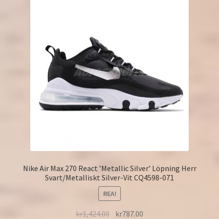
Nike Air Max 270 React ’Metallic Silver’ Löpning Herr
Svart/Metalliskt Silver-Vit CQ4598-071
REA!
kr
1,424.00
kr
787.00