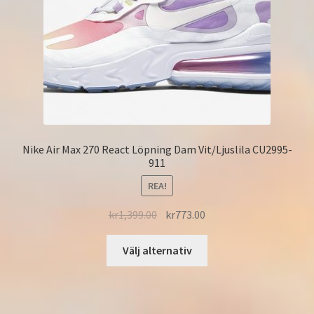
Nike Air Max 270 React Löpning Dam Vit/Ljuslila CU2995-
911
REA!
kr
1,399.00
kr
773.00
Välj alternativ