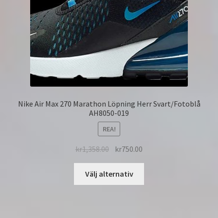
Nike Air Max 270 Marathon Löpning Herr Svart/Fotoblå
AH8050-019
REA!
kr
1,358.00
kr
750.00
Välj alternativ