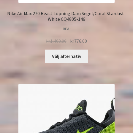
Nike Air Max 270 React Löpning Dam Segel/Coral Stardust-
White CQ4805-146
REA!
kr
1,403.00
kr
776.00
Välj alternativ