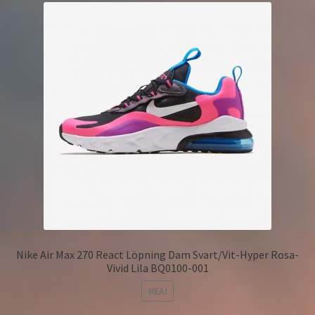
Nike Air Max 270 React Löpning Dam Svart/Vit-Hyper Rosa-
Vivid Lila BQ0100-001
REA!