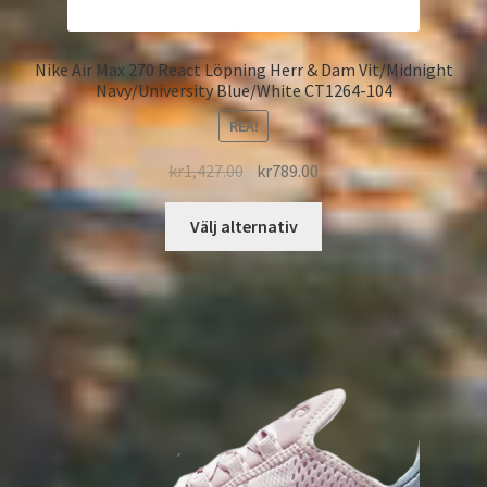
Nike Air Max 270 React Löpning Herr & Dam Vit/Midnight
Navy/University Blue/White CT1264-104
REA!
kr
1,427.00
kr
789.00
Välj alternativ