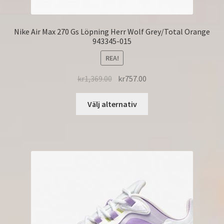
Nike Air Max 270 Gs Löpning Herr Wolf Grey/Total Orange
943345-015
REA!
kr
1,369.00
kr
757.00
Välj alternativ