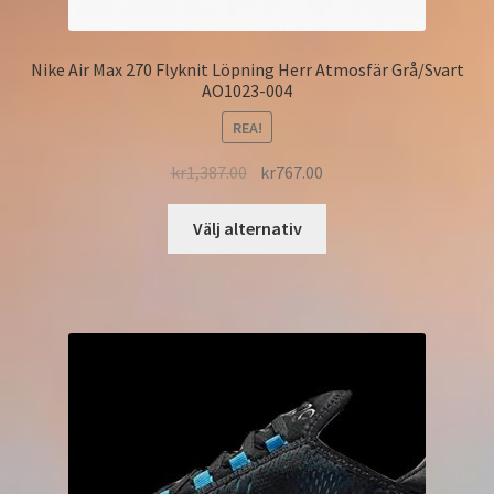
Nike Air Max 270 Flyknit Löpning Herr Atmosfär Grå/Svart
AO1023-004
REA!
kr
1,387.00
kr
767.00
Välj alternativ