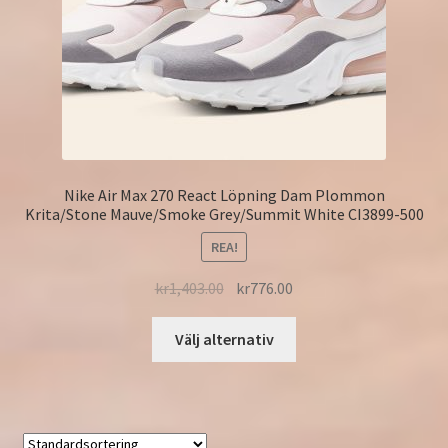
Nike Air Max 270 React Löpning Dam Plommon
Krita/Stone Mauve/Smoke Grey/Summit White CI3899-500
REA!
kr
1,403.00
kr
776.00
Välj alternativ