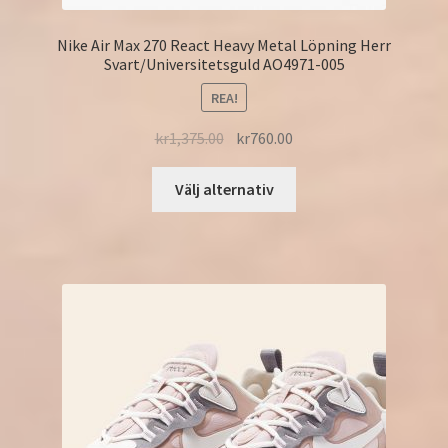
Nike Air Max 270 React Heavy Metal Löpning Herr
Svart/Universitetsguld AO4971-005
REA!
kr
1,375.00
kr
760.00
Välj alternativ