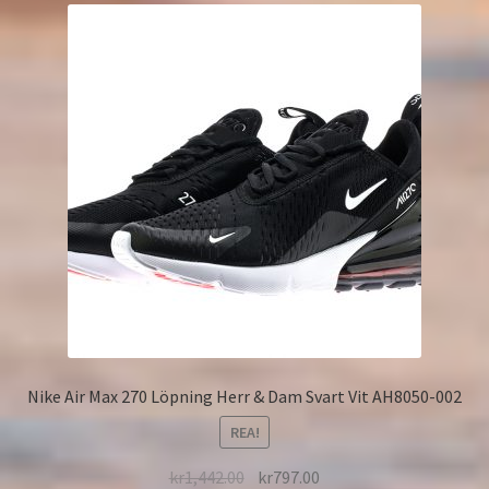
Nike Air Max 270 Löpning Herr & Dam Svart Vit AH8050-002
REA!
kr
1,442.00
kr
797.00