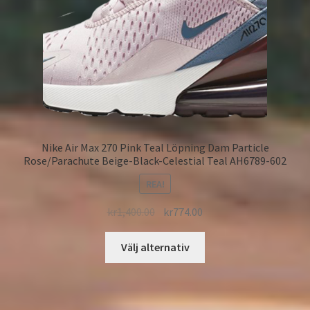
Nike Air Max 270 Pink Teal Löpning Dam Particle
Rose/Parachute Beige-Black-Celestial Teal AH6789-602
REA!
kr
1,400.00
kr
774.00
Välj alternativ