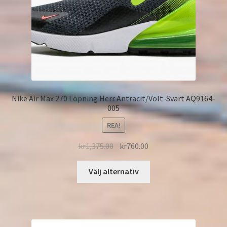
Nike Air Max 270 Löpning Herr Antracit/Volt-Svart AQ9164-
005
REA!
kr
1,375.00
kr
760.00
Välj alternativ