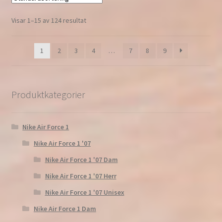
Visar 1–15 av 124 resultat
1
2
3
4
…
7
8
9
Produktkategorier
Nike Air Force 1
Nike Air Force 1 '07
Nike Air Force 1 '07 Dam
Nike Air Force 1 '07 Herr
Nike Air Force 1 '07 Unisex
Nike Air Force 1 Dam