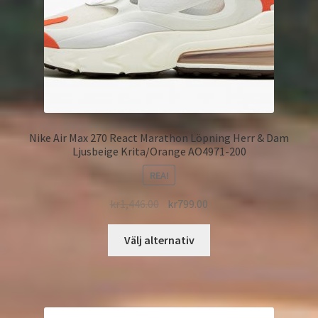
Nike Air Max 270 React Marathon Löpning Herr & Dam
Ljusbeige Krita/Orange AO4971-200
REA!
kr
1,446.00
kr
799.00
Välj alternativ