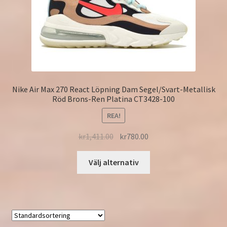
Nike Air Max 270 React Löpning Dam Segel/Svart-Metallisk
Röd Brons-Ren Platina CT3428-100
REA!
kr
1,411.00
kr
780.00
Välj alternativ