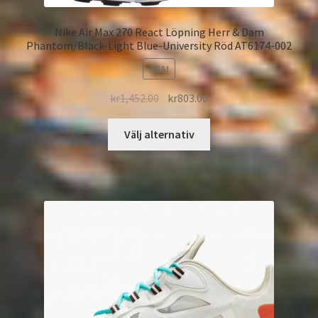
Nike Air Max 270 React Löpning Herr & Dam
Phantom/Black-Light Blue-University Röd AT6174-002
REA!
kr
1,452.00
kr
803.00
Välj alternativ