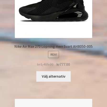
Nike Air Max 270 Löpning Herr Svart AH8050-005
REA!
kr
1,405.00
kr
777.00
Välj alternativ