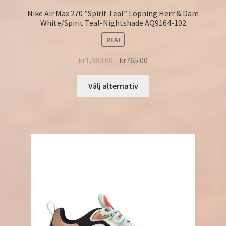
Nike Air Max 270 ”Spirit Teal” Löpning Herr & Dam
White/Spirit Teal-Nightshade AQ9164-102
REA!
kr
1,383.00
kr
765.00
Välj alternativ