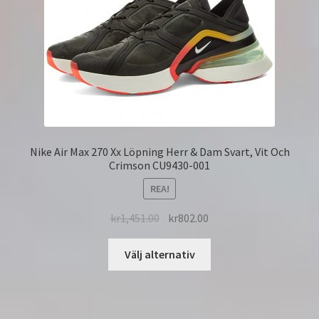
Nike Air Max 270 Xx Löpning Herr & Dam Svart, Vit Och
Crimson CU9430-001
REA!
kr
1,451.00
kr
802.00
Välj alternativ