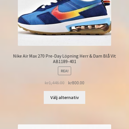
Nike Air Max 270 Pre-Day Löpning Herr & Dam Blå Vit
AB1189-401
REA!
kr
1,446.00
kr
800.00
Välj alternativ