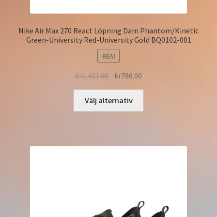
Nike Air Max 270 React Löpning Dam Phantom/Kinetic
Green-University Red-University Gold BQ0102-001
REA!
kr
1,421.00
kr
786.00
Välj alternativ