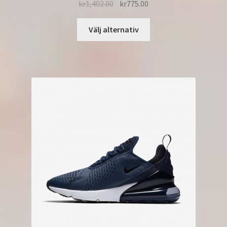
kr
1,402.00
kr
775.00
Välj alternativ