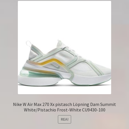
Nike W Air Max 270 Xx pistasch Löpning Dam Summit
White/Pistachio Frost-White CU9430-100
REA!