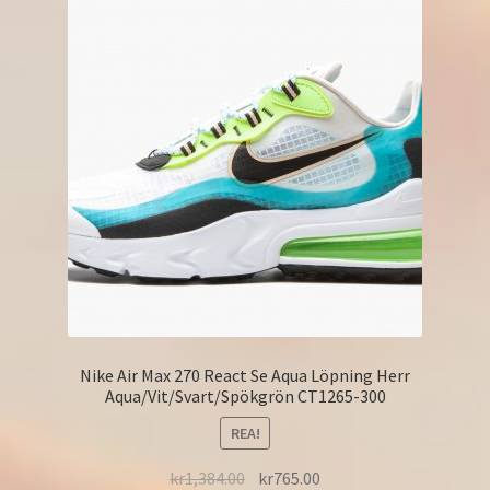
Nike Air Max 270 React Se Aqua Löpning Herr
Aqua/Vit/Svart/Spökgrön CT1265-300
REA!
kr
1,384.00
kr
765.00