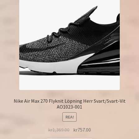
Nike Air Max 270 Flyknit Löpning Herr Svart/Svart-Vit
AO1023-001
REA!
kr
1,369.00
kr
757.00