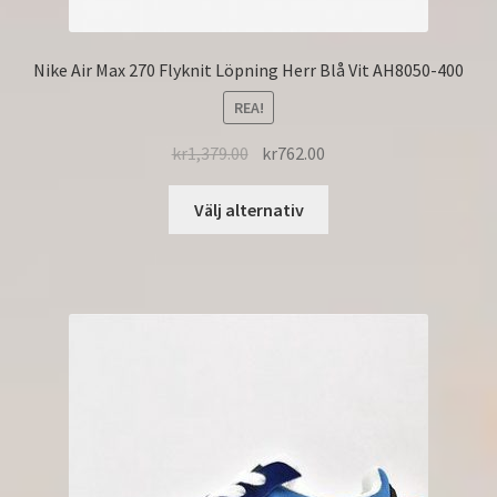
Nike Air Max 270 Flyknit Löpning Herr Blå Vit AH8050-400
REA!
kr
1,379.00
kr
762.00
Välj alternativ