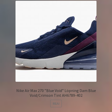
Nike Air Max 270 ”Blue Void” Löpning Dam Blue
Void/Crimson Tint AH6789-402
REA!