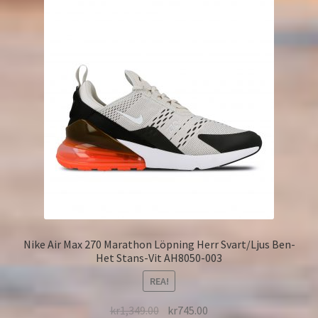
Nike Air Max 270 Marathon Löpning Herr Svart/Ljus Ben-
Het Stans-Vit AH8050-003
REA!
kr
1,349.00
kr
745.00