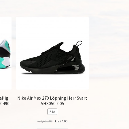
ällig
Nike Air Max 270 Löpning Herr Svart
D0490-
AH8050-005
PRODUKTER
REA
PÅ
REA
kr
1,405.00
kr
777.00