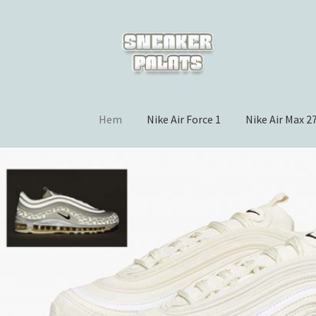
Hoppa
Hoppa
till
till
navigering
innehåll
Hem
Nike Air Force 1
Nike Air Max 2