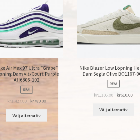
ke Air Max 97 Ultra ”Grape”
Nike Blazer Low Löpning He
pning Dam Vit/Court Purple
Dam Segla Olive BQ1167-0
AH6806-102
REA!
REA!
kr
1,105.00
kr
610.00
kr
1,427.00
kr
789.00
Välj alternativ
Välj alternativ