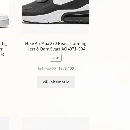
llig
Nike Air Max 270 React Löpning
um
Herr & Dam Svart AO4971-004
03
REA!
kr
1,423.00
kr
787.00
Välj alternativ