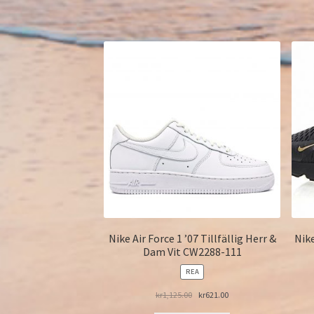
Nike Air Force 1 ’07 Tillfällig Herr &
Nik
Dam Vit CW2288-111
PRODUKTER
REA
PÅ
REA
kr
1,125.00
kr
621.00