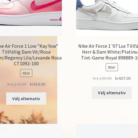
ke Air Force 1 Low ”Kay Yow”
Nike Air Force 1 ’07 Lux Tillfä
Tillfällig Dam Vit/Rosa
Herr & Dam White/Platin
m/Regency Lila/Levande Rosa
Tint-Game Royal 898889-1
CT1092-100
REA!
REA!
kr
1,100.00
kr
607.00
kr
1,116.00
kr
616.00
Välj alternativ
Välj alternativ