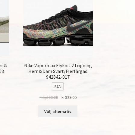
rr &
Nike Vapormax Flyknit 2 Löpning
08
Herr & Dam Svart/Flerfärgad
942842-017
REA!
kr
1,500.00
kr
829.00
Välj alternativ