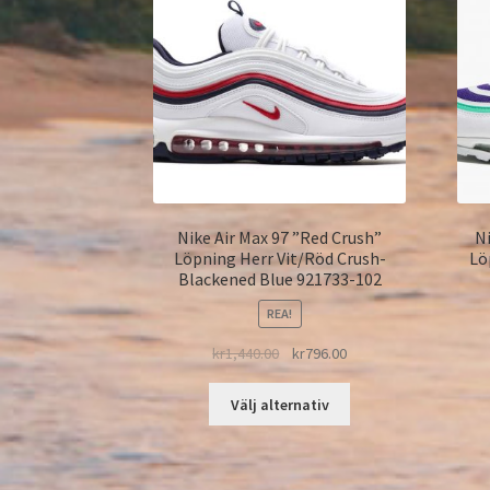
Nike Air Max 97 ”Red Crush”
Ni
Löpning Herr Vit/Röd Crush-
Lö
Blackened Blue 921733-102
REA!
kr
1,440.00
kr
796.00
Välj alternativ