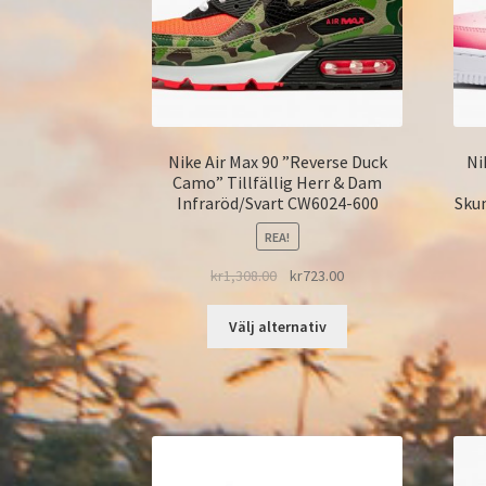
Nike Air Max 90 ”Reverse Duck
Ni
Camo” Tillfällig Herr & Dam
Infraröd/Svart CW6024-600
Sku
REA!
kr
1,308.00
kr
723.00
Välj alternativ