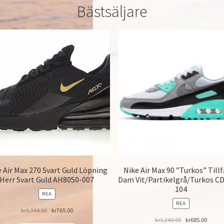
Bästsäljare
e Air Max 270 Svart Guld Löpning
Nike Air Max 90 ”Turkos” Tillf
Herr Svart Guld AH8050-007
Dam Vit/Partikelgrå/Turkos C
104
PRODUKTER
REA
PÅ
PRODUKTER
REA
REA
kr
1,384.00
kr
765.00
PÅ
REA
kr
1,240.00
kr
685.00