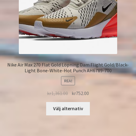
Nike Air Max 270 Flat Gold Löpning Dam Flight Gold/Black-
Light Bone-White-Hot Punch AH6789-700
REA!
kr
1,361.00
kr
752.00
Välj alternativ