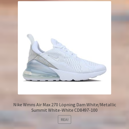
Nike Wmns Air Max 270 Löpning Dam White/Metallic
Summit White-White CD8497-100
REA!