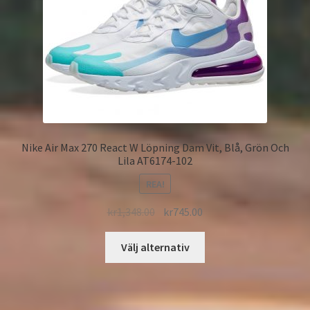
Nike Air Max 270 React W Löpning Dam Vit, Blå, Grön Och
Lila AT6174-102
REA!
kr
1,348.00
kr
745.00
Välj alternativ