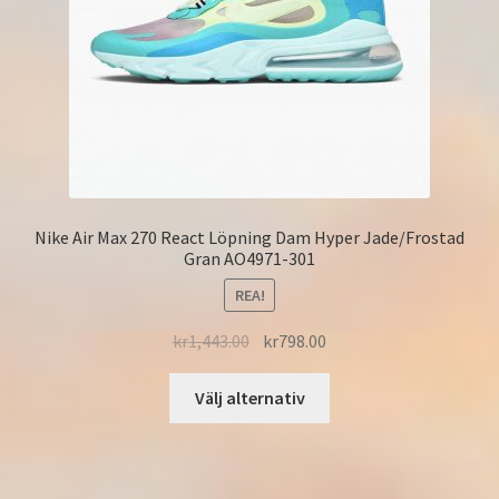
Nike Air Max 270 React Löpning Dam Hyper Jade/Frostad
Gran AO4971-301
REA!
kr
1,443.00
kr
798.00
Välj alternativ