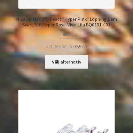
Nike Air Max 270 React ”Hyper Pink” Löpning Dam
Svart/Vit-Hyper Rosa-Vivid Lila BQ0101-001
REA!
kr
1,366.00
kr
755.00
Välj alternativ