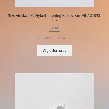
Nike Air Max 270 Flyknit Löpning Herr & Dam Vit AO1023-
102
REA!
kr
1,348.00
kr
745.00
Välj alternativ