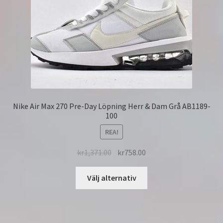
Nike Air Max 270 Pre-Day Löpning Herr & Dam Grå AB1189-
100
REA!
kr
1,371.00
kr
758.00
Välj alternativ