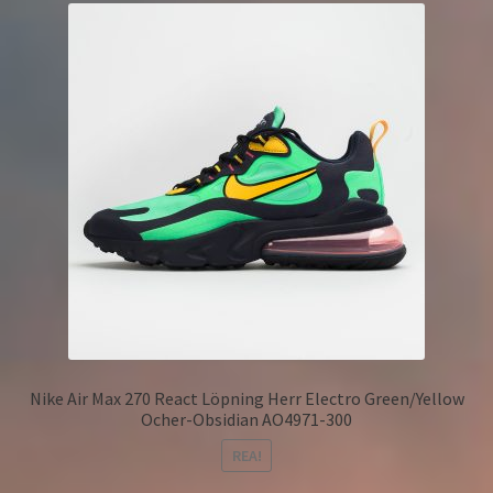
Nike Air Max 270 React Löpning Herr Electro Green/Yellow
Ocher-Obsidian AO4971-300
REA!