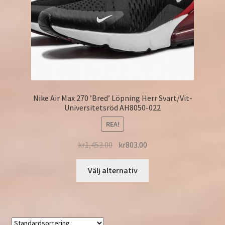
Nike Air Max 270 ’Bred’ Löpning Herr Svart/Vit-
Universitetsröd AH8050-022
REA!
kr
1,453.00
kr
803.00
Välj alternativ