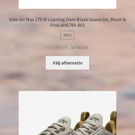
Nike Air Max 270 W Löpning Dam Black Guava Ice, Blush &
Pink AH6789-801
REA!
kr
1,385.00
kr
765.00
Välj alternativ