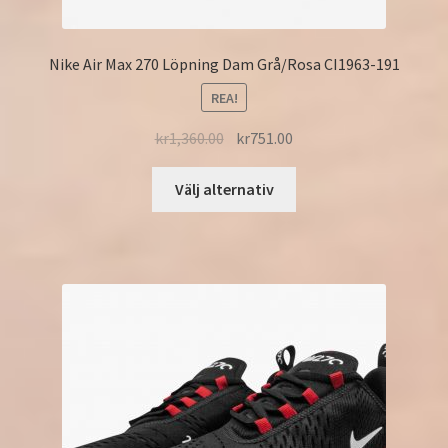
Nike Air Max 270 Löpning Dam Grå/Rosa CI1963-191
REA!
kr
1,360.00
kr
751.00
Välj alternativ