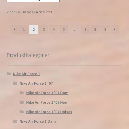
Visar 16–30 av 124 resultat
1
2
3
4
5
…
7
8
9
Produktkategorier
Nike Air Force 1
Nike Air Force 1 '07
Nike Air Force 1 '07 Dam
Nike Air Force 1 '07 Herr
Nike Air Force 1 '07 Unisex
Nike Air Force 1 Dam