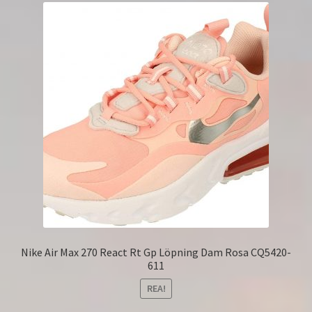
Nike Air Max 270 React Rt Gp Löpning Dam Rosa CQ5420-
611
REA!