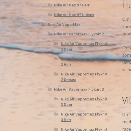
Hu
Nike Air Max 97 Herr
Nike Air Max 97 Unisex
Om d
Nike Air VaporMax
känn
mod
Nike Air Vapormax Flyknit 2
Nike Air Vapormax Flyknit
För 
2 Dam
som 
Nike Air Vapormax Flyknit
pers
2 Herr
se o
Nike Air Vapormax Flyknit
2 Unisex
Nike Air Vapormax Flyknit 3
Vi
Nike Air Vapormax Flyknit
3 Dam
Om d
Nike Air Vapormax Flyknit
3 Herr
med 
rade
Nike Air Vapormax Flyknit