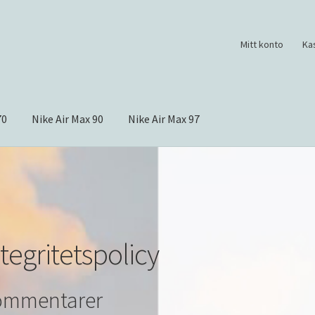
Mitt konto
Ka
70
Nike Air Max 90
Nike Air Max 97
tegritetspolicy
ommentarer