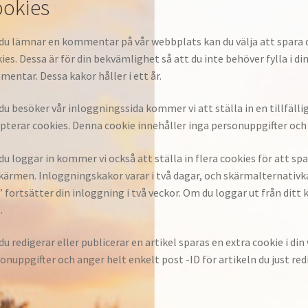
okies
u lämnar en kommentar på vår webbplats kan du välja att spara 
ies. Dessa är för din bekvämlighet så att du inte behöver fylla i d
entar. Dessa kakor håller i ett år.
u besöker vår inloggningssida kommer vi att ställa in en tillfäll
pterar cookies. Denna cookie innehåller inga personuppgifter och
du loggar in kommer vi också att ställa in flera cookies för att s
kärmen. Inloggningskakor varar i två dagar, och skärmalternativkak
 fortsätter din inloggning i två veckor. Om du loggar ut från di
.
u redigerar eller publicerar en artikel sparas en extra cookie i di
onuppgifter och anger helt enkelt post -ID för artikeln du just redi