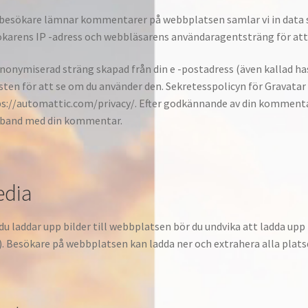
besökare lämnar kommentarer på webbplatsen samlar vi in data 
karens IP -adress och webbläsarens användaragentsträng för att h
nonymiserad sträng skapad från din e -postadress (även kallad hash
sten för att se om du använder den. Sekretesspolicyn för Gravatar 
s://automattic.com/privacy/. Efter godkännande av din kommentar 
band med din kommentar.
edia
u laddar upp bilder till webbplatsen bör du undvika att ladda up
. Besökare på webbplatsen kan ladda ner och extrahera alla plats