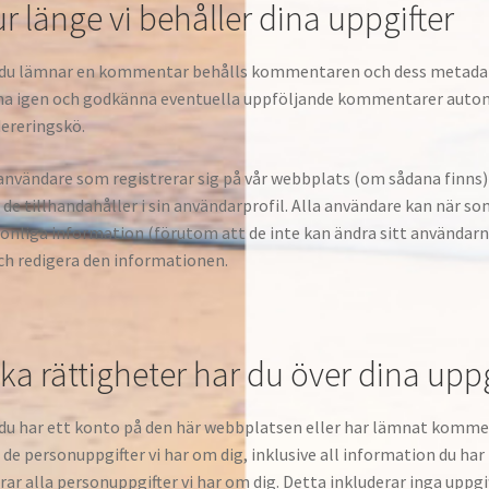
r länge vi behåller dina uppgifter
u lämnar en kommentar behålls kommentaren och dess metadata p
a igen och godkänna eventuella uppföljande kommentarer automati
ereringskö.
användare som registrerar sig på vår webbplats (om sådana finns)
de tillhandahåller i sin användarprofil. Alla användare kan när som
onliga information (förutom att de inte kan ändra sitt använda
ch redigera den informationen.
lka rättigheter har du över dina uppg
u har ett konto på den här webbplatsen eller har lämnat komment
de personuppgifter vi har om dig, inklusive all information du har 
rar alla personuppgifter vi har om dig. Detta inkluderar inga uppgif