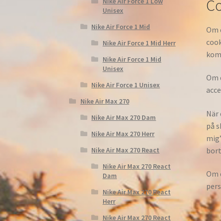
Co
Nike Air Force 1 Low
Unisex
Nike Air Force 1 Mid
Om d
cook
Nike Air Force 1 Mid Herr
komm
Nike Air Force 1 Mid
Unisex
Om d
Nike Air Force 1 Unisex
acce
Nike Air Max 270
När 
Nike Air Max 270 Dam
på s
Nike Air Max 270 Herr
mig”
bort
Nike Air Max 270 React
Nike Air Max 270 React
Om d
Dam
pers
Nike Air Max 270 React
Herr
Nike Air Max 270 React