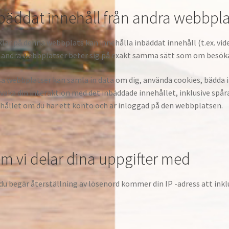
bäddat innehåll från andra webbpla
klar på denna webbplats kan innehålla inbäddat innehåll (t.ex. videor
 andra webbplatser beter sig på exakt samma sätt som om besök
a webbplatser kan samla in data om dig, använda cookies, bädda in
vaka din interaktion med det inbäddade innehållet, inklusive spår
hållet om du har ett konto och är inloggad på den webbplatsen.
m vi delar dina uppgifter med
u begär återställning av lösenord kommer din IP -adress att inkl