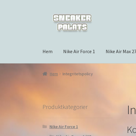
Hoppa
Hoppa
till
till
navigering
innehåll
Hem
Nike Air Force 1
Nike Air Max 2
Hem
Integritetspolicy
In
Produktkategorier
K
Nike Air Force 1