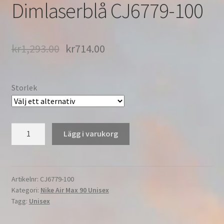
Dimlaserblå CJ6779-100
kr
1,293.00
kr
714.00
Storlek
Nike
Lägg i varukorg
Air
Max
90
"Laser
Artikelnr:
CJ6779-100
Kategori:
Nike Air Max 90 Unisex
Blå"
Tagg:
Unisex
Tillfällig
Herr