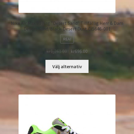
Nike Air Max 90 Nrg ”Desert Sand” Tillfällig Herr & Dam
Desert Sand/Black-Desert Dust CI5646-001
REA!
kr
1,261.00
kr
696.00
Välj alternativ