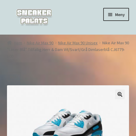
Hoppa
Hoppa
Meny
till
till
navigering
innehåll
Hem
Hem
Nike Air Max 90
Nike Air Max 90 Unisex
Nike Air Max 90
”Laser Blå” Tillfällig Herr & Dam Vit/Svart/Grå Dimlaserblå CJ6779-
Nike Air Force 1
100
Nike Air Max 270
REA!
Nike Air Max 90
Nike Air Max 97
🔍