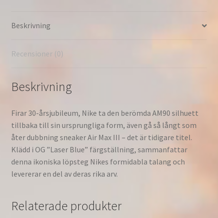
&
Dam
Beskrivning
Vit/Svart/Grå
Dimlaserblå
CJ6779-
Recensioner (0)
100
mängd
Beskrivning
Firar 30-årsjubileum, Nike ta den berömda AM90 silhuett
tillbaka till sin ursprungliga form, även gå så långt som
åter dubbning sneaker Air Max III – det är tidigare titel.
Klädd i OG ”Laser Blue” färgställning, sammanfattar
denna ikoniska löpsteg Nikes formidabla talang och
levererar en del av deras rika arv.
Relaterade produkter