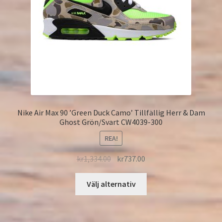
Nike Air Max 90 ’Green Duck Camo’ Tillfällig Herr & Dam
Ghost Grön/Svart CW4039-300
REA!
kr
1,334.00
kr
737.00
Välj alternativ