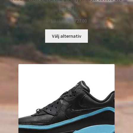
REA!
kr
1,315.00
kr
727.00
Välj alternativ