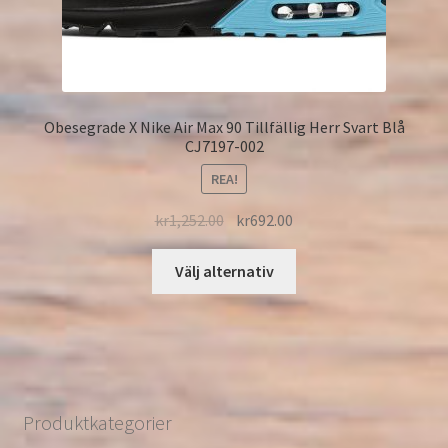
Obesegrade X Nike Air Max 90 Tillfällig Herr Svart Blå
CJ7197-002
REA!
kr
1,252.00
kr
692.00
Välj alternativ
Produktkategorier