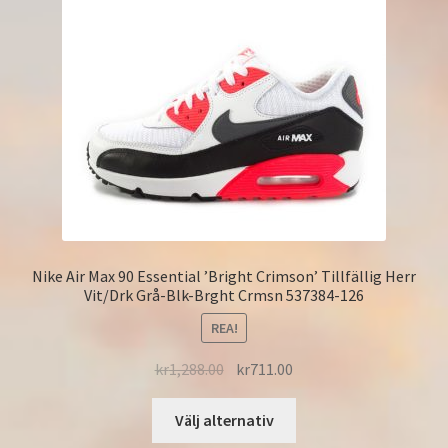
Nike Air Max 90 Essential ’Bright Crimson’ Tillfällig Herr
Vit/Drk Grå-Blk-Brght Crmsn 537384-126
REA!
kr
1,288.00
kr
711.00
Välj alternativ