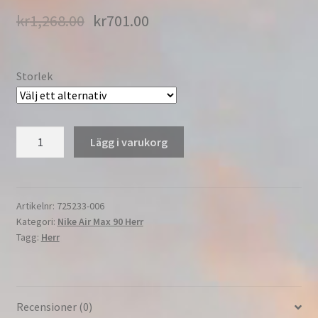
kr
1,268.00
kr
701.00
Storlek
Nike
Lägg i varukorg
Air
Max
90
Reverse
Artikelnr:
725233-006
Kategori:
Nike Air Max 90 Herr
Infraröd
Tagg:
Herr
Tillfällig
Herr
Svart/Neutral
Grå-
Recensioner (0)
Mörkgrå-