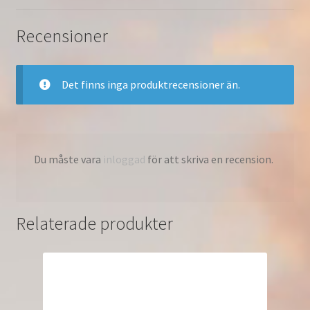
Vit
725233-
Recensioner
006
mängd
Det finns inga produktrecensioner än.
Du måste vara
inloggad
för att skriva en recension.
Relaterade produkter