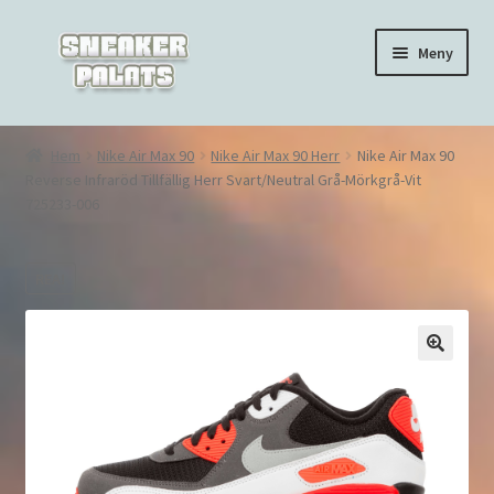
Hoppa
Hoppa
Meny
till
till
navigering
innehåll
Hem
Hem
Nike Air Max 90
Nike Air Max 90 Herr
Nike Air Max 90
Reverse Infraröd Tillfällig Herr Svart/Neutral Grå-Mörkgrå-Vit
Nike Air Force 1
725233-006
Nike Air Max 270
REA!
Nike Air Max 90
Nike Air Max 97
🔍