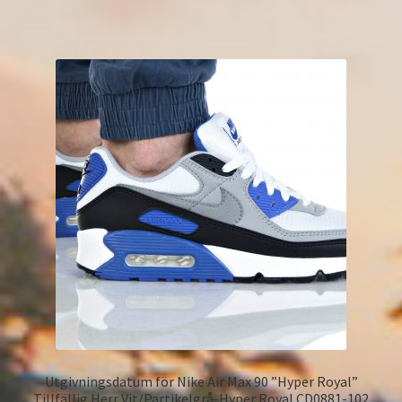
Utgivningsdatum för Nike Air Max 90 ”Hyper Royal”
Tillfällig Herr Vit/Partikelgrå-Hyper Royal CD0881-102