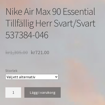
Nike Air Max 90 Essential
Tillfällig Herr Svart/Svart
537384-046
kr
1,305.00
kr
721.00
Storlek
Nike
Lägg i varukorg
Air
Max