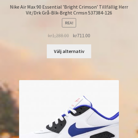
Nike Air Max 90 Essential ’Bright Crimson’ Tillfällig Herr
Vit/Drk Grå-Blk-Brght Crmsn 537384-126
REA!
kr
1,288.00
kr
711.00
Välj alternativ