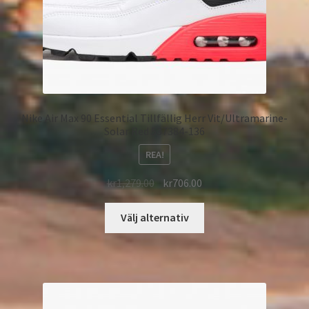
Nike Air Max 90 Essential Tillfällig Herr Vit/Ultramarine-
Solar Red 537384-136
REA!
kr
1,279.00
kr
706.00
Välj alternativ