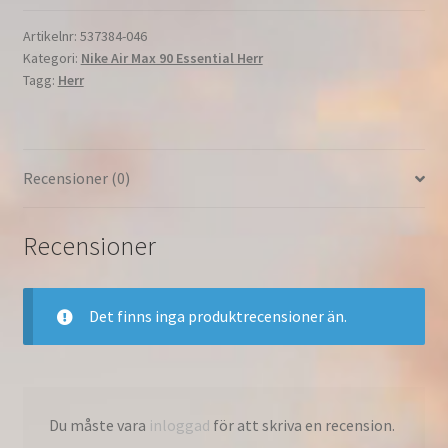
90
Essential
Artikelnr:
537384-046
Kategori:
Nike Air Max 90 Essential Herr
Tillfällig
Tagg:
Herr
Herr
Svart/Svart
537384-
046
Recensioner (0)
mängd
Recensioner
Det finns inga produktrecensioner än.
Du måste vara
inloggad
för att skriva en recension.