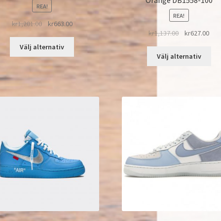
REA!
REA!
kr
1,201.00
kr
663.00
kr
1,137.00
kr
627.00
Välj alternativ
Välj alternativ