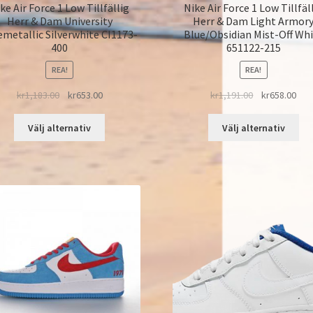
ke Air Force 1 Low Tillfällig
Nike Air Force 1 Low Tillfäl
Herr & Dam University
Herr & Dam Light Armor
emetallic Silverwhite CI1173-
Blue/Obsidian Mist-Off Wh
400
651122-215
REA!
REA!
kr
1,183.00
kr
653.00
kr
1,191.00
kr
658.00
Välj alternativ
Välj alternativ