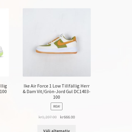
llig
Ike Air Force 1 Low Tillfällig Herr
-100
& Dam Vit/Grön-Jord Gul DC1403-
100
REA!
kr
1,207.00
kr
666.00
Välj alternativ