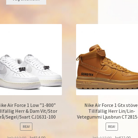
ike Air Force 1 Low ”1-800”
Nike Air Force 1 Gtx stöve
llfällig Herr & Dam Vit/Stor
Tillfällig Herr Lin/Lin-
rå/Segel/Svart CJ1631-100
Vetegummi Ljusbrun CT2815
REA!
REA!
kr
1,112.00
kr
614.00
kr
1,127.00
kr
622.00