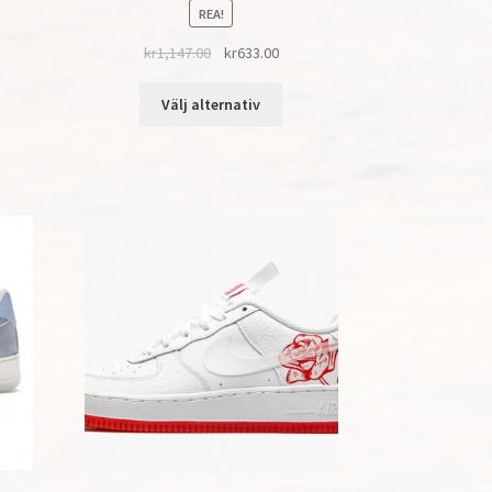
REA!
kr
1,147.00
kr
633.00
Välj alternativ