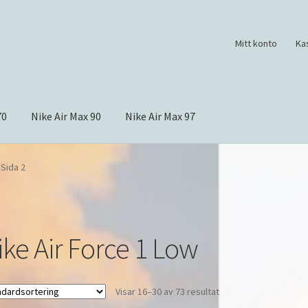
Mitt konto
Ka
70
Nike Air Max 90
Nike Air Max 97
Sida 2
ike Air Force 1 Low
Visar 16–30 av 73 resultat