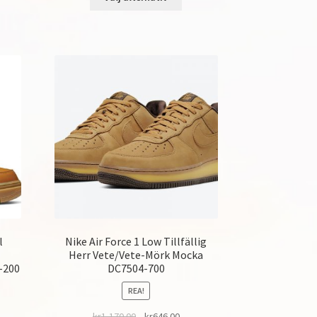
l
Nike Air Force 1 Low Tillfällig
Herr Vete/Vete-Mörk Mocka
-200
DC7504-700
REA!
kr
1,170.00
kr
646.00