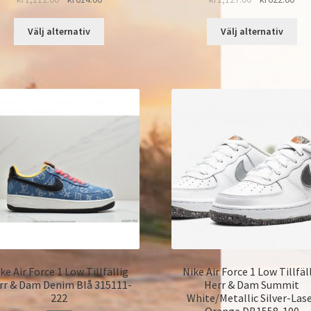
Välj alternativ
Välj alternativ
ke Air Force 1 Low Tillfällig
Nike Air Force 1 Low Tillfäl
rr & Dam Denim Blå 315111-
Herr & Dam Summit
222
White/Metallic Silver-Las
Orange DB1558-100