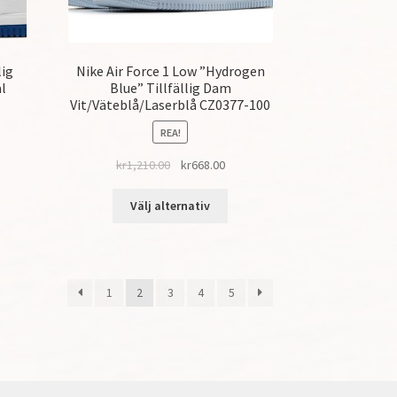
lig
Nike Air Force 1 Low ”Hydrogen
l
Blue” Tillfällig Dam
Vit/Väteblå/Laserblå CZ0377-100
REA!
kr
1,210.00
kr
668.00
Välj alternativ
1
2
3
4
5