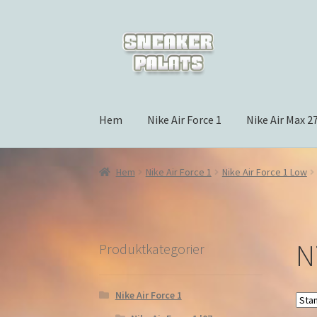
Hoppa
Hoppa
till
till
navigering
innehåll
Hem
Nike Air Force 1
Nike Air Max 2
Hem
Nike Air Force 1
Nike Air Force 1 Low
N
Produktkategorier
Nike Air Force 1