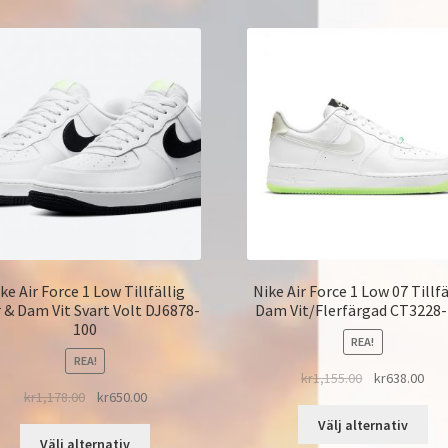
ke Air Force 1 Low Tillfällig
Nike Air Force 1 Low 07 Tillfä
 & Dam Vit Svart Volt DJ6878-
Dam Vit/Flerfärgad CT3228
100
REA!
REA!
kr
1,155.00
kr
638.00
kr
1,178.00
kr
650.00
Välj alternativ
Välj alternativ