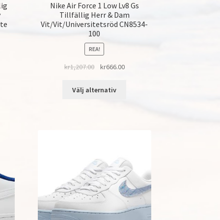
lig
Nike Air Force 1 Low Lv8 Gs
y
Tillfällig Herr & Dam
ite
Vit/Vit/Universitetsröd CN8534-
100
REA!
kr
1,207.00
kr
666.00
Välj alternativ