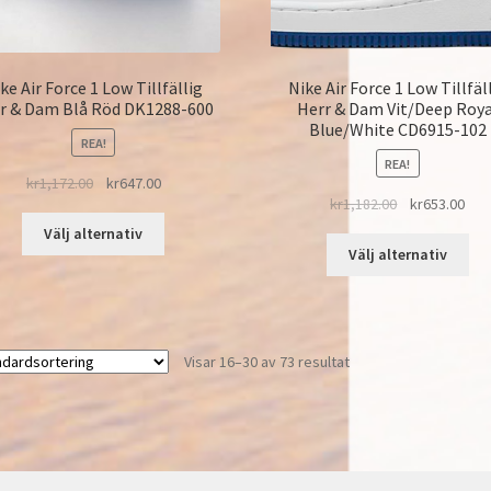
ke Air Force 1 Low Tillfällig
Nike Air Force 1 Low Tillfäl
r & Dam Blå Röd DK1288-600
Herr & Dam Vit/Deep Roya
Blue/White CD6915-102
REA!
REA!
kr
1,172.00
kr
647.00
kr
1,182.00
kr
653.00
Välj alternativ
Välj alternativ
Visar 16–30 av 73 resultat