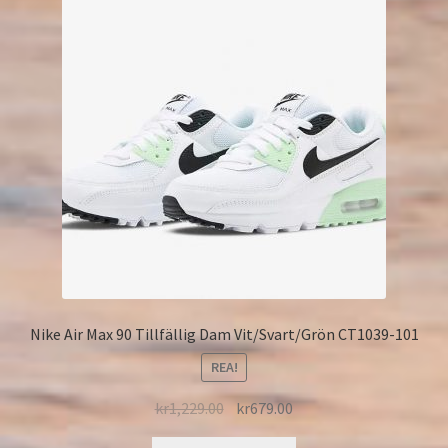
Nike Air Max 90 Tillfällig Dam Vit/Svart/Grön CT1039-101
REA!
kr
1,229.00
kr
679.00