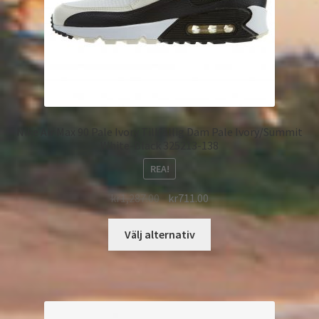
Nike Air Max 90 Pale Ivory Tillfällig Dam Pale Ivory/Summit
White-Black 325213-138
REA!
kr
1,287.00
kr
711.00
Välj alternativ