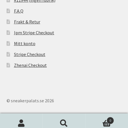
F.A.Q
Frakt & Retur
Ipm Stripe Checkout
Mitt konto
Stripe Checkout
Zhenai Checkout
© sneakerpalats.se 2026
0
Sök
S