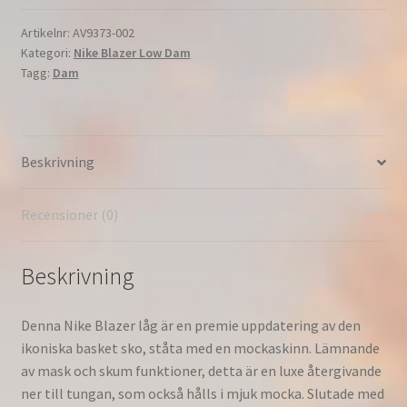
Low
Sd
Artikelnr:
AV9373-002
Kategori:
Nike Blazer Low Dam
Löpning
Tagg:
Dam
Dam
Öken
Sand/Segel
AV9373-
Beskrivning
002
mängd
Recensioner (0)
Beskrivning
Denna Nike Blazer låg är en premie uppdatering av den
ikoniska basket sko, ståta med en mockaskinn. Lämnande
av mask och skum funktioner, detta är en luxe återgivande
ner till tungan, som också hålls i mjuk mocka. Slutade med