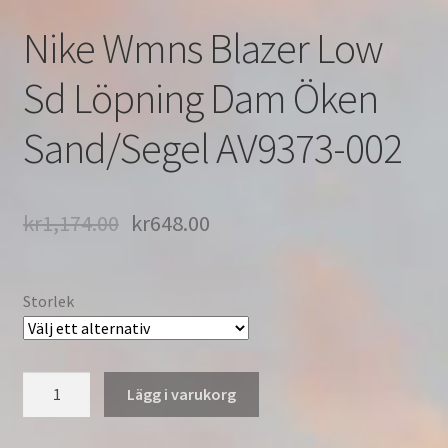
Nike Wmns Blazer Low
Sd Löpning Dam Öken
Sand/Segel AV9373-002
kr
1,174.00
kr
648.00
Storlek
Nike
Lägg i varukorg
Wmns
Blazer