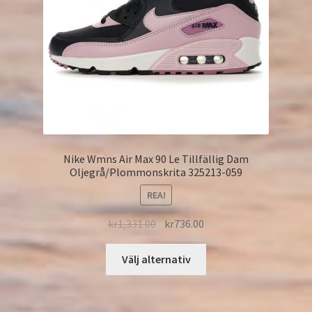
Nike Wmns Air Max 90 Le Tillfällig Dam
Oljegrå/Plommonskrita 325213-059
REA!
kr
1,331.00
kr
736.00
Välj alternativ