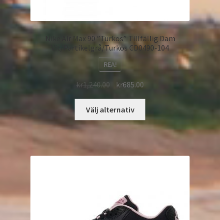
Nike Air Max 90 ”Turkos” Tillfällig Dam
Vit/Partikelgrå/Turkos CD0490-104
REA!
kr
1,240.00
kr
685.00
Välj alternativ