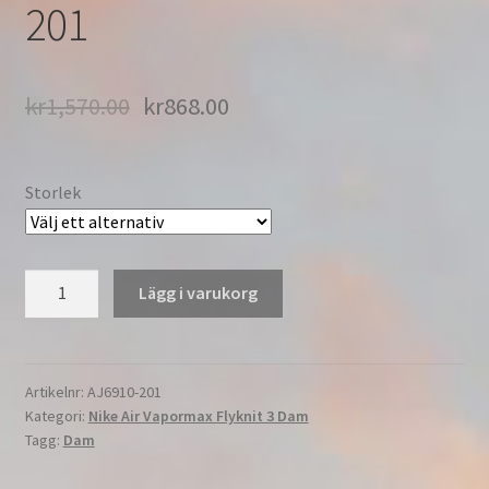
201
kr
1,570.00
kr
868.00
Storlek
Nike
Lägg i varukorg
Air
Vapormax
Flyknit
3
Artikelnr:
AJ6910-201
Kategori:
Nike Air Vapormax Flyknit 3 Dam
W
Tagg:
Dam
Löpning
Dam