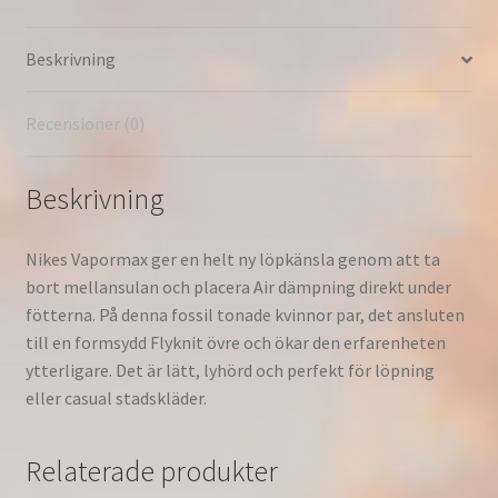
Fossil,
Rosa
Beskrivning
Och
Blått
AJ6910-
Recensioner (0)
201
mängd
Beskrivning
Nikes Vapormax ger en helt ny löpkänsla genom att ta
bort mellansulan och placera Air dämpning direkt under
fötterna. På denna fossil tonade kvinnor par, det ansluten
till en formsydd Flyknit övre och ökar den erfarenheten
ytterligare. Det är lätt, lyhörd och perfekt för löpning
eller casual stadskläder.
Relaterade produkter