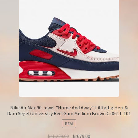
Nike Air Max 90 Jewel ”Home And Away” Tillfällig Herr &
Dam Segel/University Red-Gum Medium Brown CJ0611-101
REA!
kr
1,229.00
kr
679.00