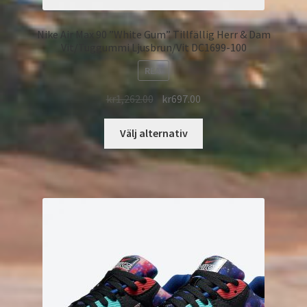
Nike Air Max 90 ”White Gum” Tillfällig Herr & Dam
Vit/Tuggummi Ljusbrun/Vit DC1699-100
REA!
kr
1,262.00
kr
697.00
Välj alternativ