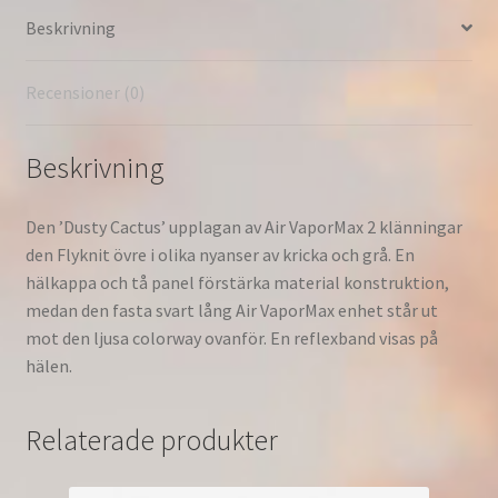
Svart/Dammig
Beskrivning
Cactus-
Hyper
Jade
Recensioner (0)
942842-
104
Beskrivning
mängd
Den ’Dusty Cactus’ upplagan av Air VaporMax 2 klänningar
den Flyknit övre i olika nyanser av kricka och grå. En
hälkappa och tå panel förstärka material konstruktion,
medan den fasta svart lång Air VaporMax enhet står ut
mot den ljusa colorway ovanför. En reflexband visas på
hälen.
Relaterade produkter