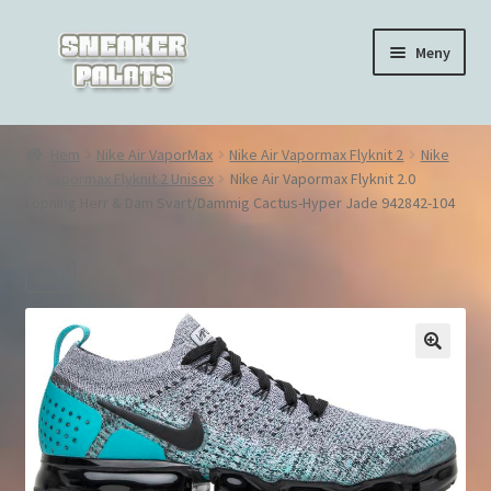
Hoppa
Hoppa
Meny
till
till
navigering
innehåll
Hem
Hem
Nike Air VaporMax
Nike Air Vapormax Flyknit 2
Nike
Air Vapormax Flyknit 2 Unisex
Nike Air Vapormax Flyknit 2.0
Nike Air Force 1
Löpning Herr & Dam Svart/Dammig Cactus-Hyper Jade 942842-104
Nike Air Max 270
REA!
Nike Air Max 90
Nike Air Max 97
🔍