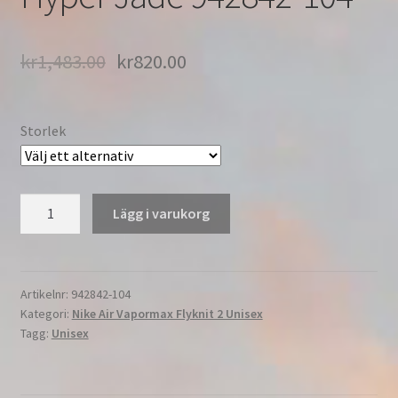
kr
1,483.00
kr
820.00
Storlek
Nike
Lägg i varukorg
Air
Vapormax
Flyknit
2.0
Artikelnr:
942842-104
Kategori:
Nike Air Vapormax Flyknit 2 Unisex
Löpning
Tagg:
Unisex
Herr
&
Dam