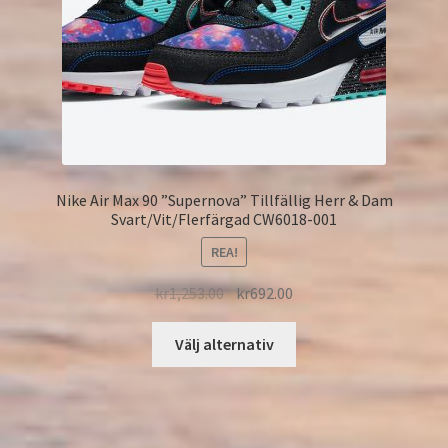
Nike Air Max 90 ”Supernova” Tillfällig Herr & Dam
Svart/Vit/Flerfärgad CW6018-001
REA!
kr
1,253.00
kr
692.00
Välj alternativ