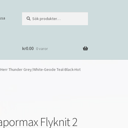
Sök
S
ssa
efter:
ö
k
kr
0.00
0 varor
g Herr Thunder Grey/White-Geode Teal-Black-Hot
apormax Flyknit 2