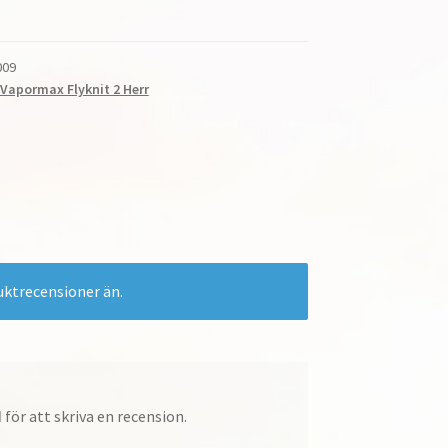
009
 Vapormax Flyknit 2 Herr
uktrecensioner än.
d
för att skriva en recension.