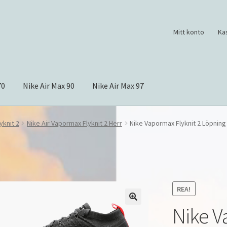
Mitt konto
Ka
70
Nike Air Max 90
Nike Air Max 97
yknit 2
Nike Air Vapormax Flyknit 2 Herr
Nike Vapormax Flyknit 2 Löpnin
REA!
Nike V
🔍