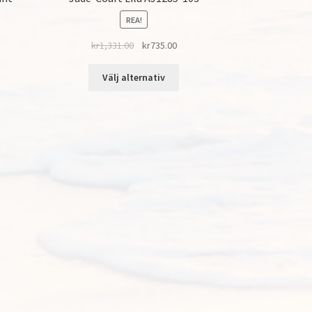
REA!
kr
1,331.00
kr
735.00
Välj alternativ