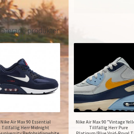
laterade produkter
Nike Air Max 90 Essential
Nike Air Max 90 ”Vintage Yel
Tillfällig Herr Midnight
Tillfällig Herr Pure
yuniversity Redobsidianwhite
Platinum/Blue Void-Royal T