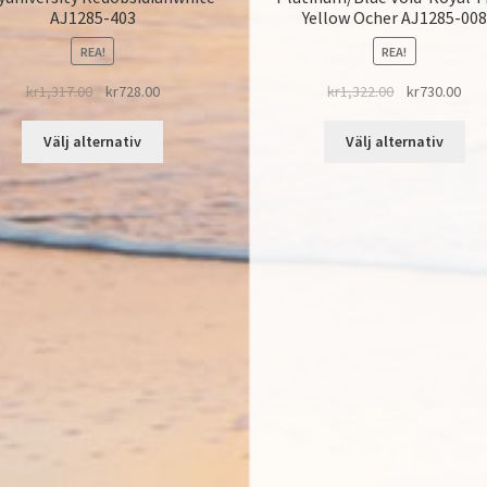
AJ1285-403
Yellow Ocher AJ1285-008
REA!
REA!
kr
1,317.00
kr
728.00
kr
1,322.00
kr
730.00
Välj alternativ
Välj alternativ