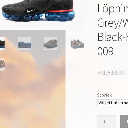
Löpnin
Grey/W
Black-
009
kr
1,513.00
Storlek
Nike
Vapormax