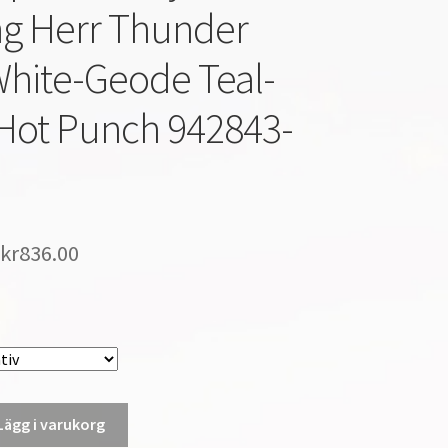
g Herr Thunder
hite-Geode Teal-
Hot Punch 942843-
kr
836.00
Lägg i varukorg