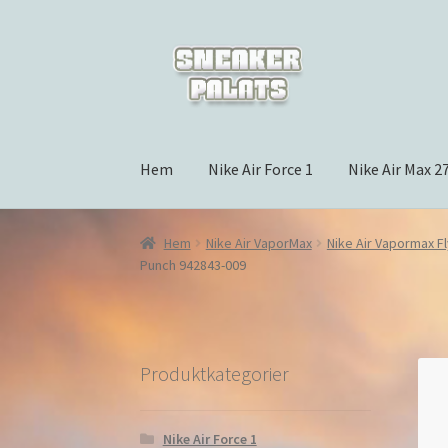
Hoppa
Hoppa
till
till
navigering
innehåll
Hem
Nike Air Force 1
Nike Air Max 2
Hem
Nike Air VaporMax
Nike Air Vapormax Fl
Punch 942843-009
Produktkategorier
Nike Air Force 1