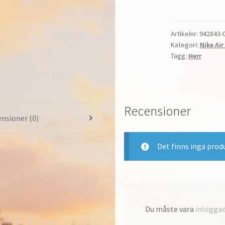
Flyknit
2
Löpning
Artikelnr:
942843-
Kategori:
Nike Air
Herr
Tagg:
Herr
Thunder
Grey/White-
Geode
Teal-
Recensioner
Black-
nsioner (0)
Hot
Punch
942843-
Det finns inga prod
009
mängd
Du måste vara
inlogga