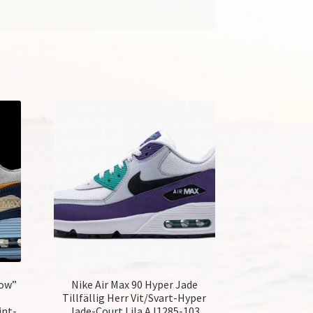
low”
Nike Air Max 90 Hyper Jade
Tillfällig Herr Vit/Svart-Hyper
int-
Jade-Court Lila AJ1285-103