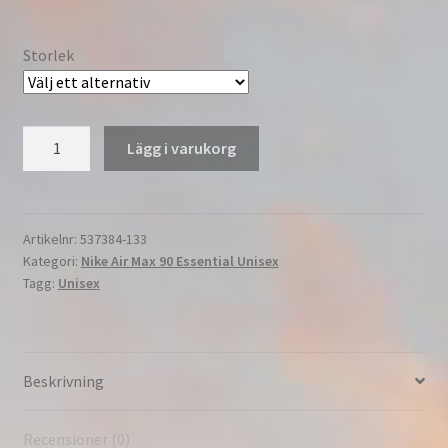
Storlek
Nike
Lägg i varukorg
Air
Max
90
Essential
Artikelnr:
537384-133
Kategori:
Nike Air Max 90 Essential Unisex
Tillfällig
Tagg:
Unisex
Herr
&
Dam
Vit/Armory
Beskrivning
Blue-
Armory
Blue
Recensioner (0)