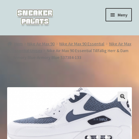
Hoppa
Hoppa
Meny
till
till
navigering
innehåll
Hem
Hem
Nike Air Max 90
Nike Air Max 90 Essential
Nike Air Max
90 Essential Unisex
Nike Air Max 90 Essential Tillfällig Herr & Dam
Nike Air Force 1
Vit/Armory Blue-Armory Blue 537384-133
Nike Air Max 270
REA!
Nike Air Max 90
Nike Air Max 97
🔍