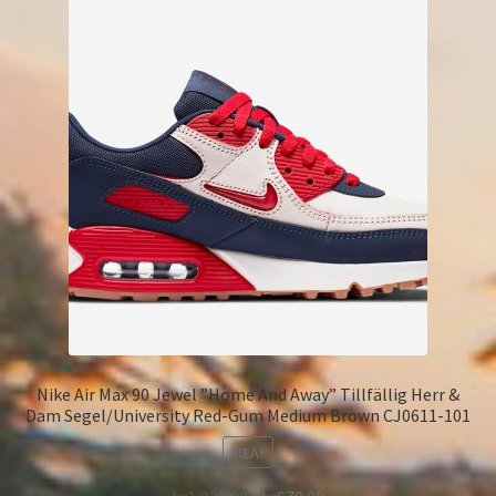
Nike Air Max 90 Jewel ”Home And Away” Tillfällig Herr &
Dam Segel/University Red-Gum Medium Brown CJ0611-101
REA!