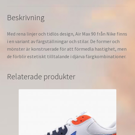
537384-
133
Beskrivning
mängd
Med rena linjer och tidlös design, Air Max 90 från Nike finns
i en variant av färgställningar och stilar. De former och
mönster är konstruerade för att förmedla hastighet, men
de förblir estetiskt tilltalande i djärva färgkombinationer.
Relaterade produkter