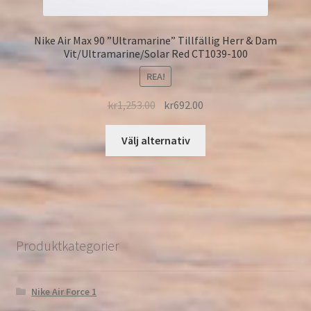
Nike Air Max 90 ”Ultramarine” Tillfällig Herr & Dam
Vit/Ultramarine/Solar Red CT1039-100
REA!
kr
1,253.00
kr
692.00
Välj alternativ
Produktkategorier
Nike Air Force 1