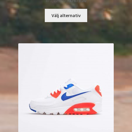
kr
1,229.00
kr
679.00
Välj alternativ