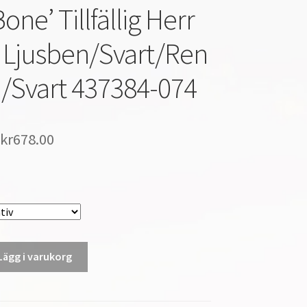
Bone’ Tillfällig Herr
Ljusben/Svart/Ren
a/Svart 437384-074
kr
678.00
Lägg i varukorg