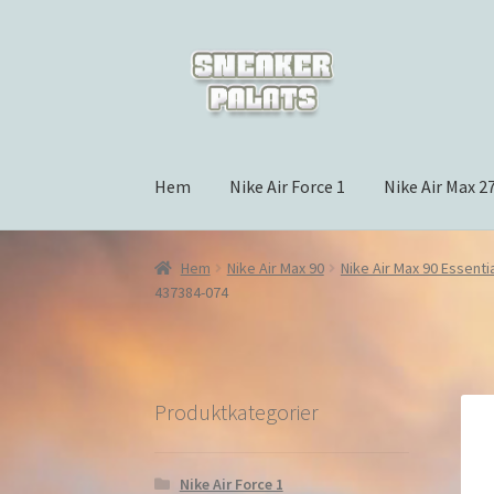
Hoppa
Hoppa
till
till
navigering
innehåll
Hem
Nike Air Force 1
Nike Air Max 2
Hem
Nike Air Max 90
Nike Air Max 90 Essenti
437384-074
Produktkategorier
Nike Air Force 1