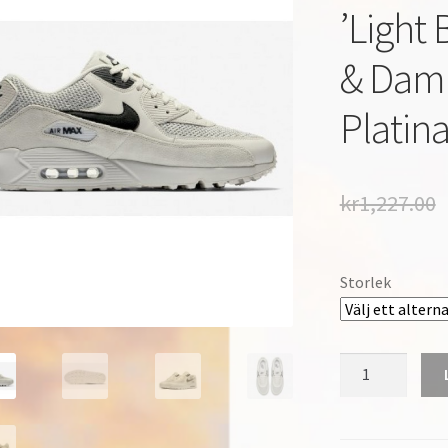
’Light 
& Dam 
Platin
kr
1,227.00
Storlek
Nike
Air
Max
90