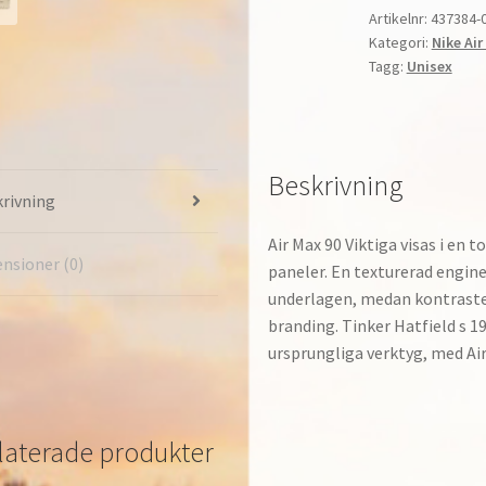
Essential
Artikelnr:
437384-
Kategori:
Nike Air
'Light
Tagg:
Unisex
Bone'
Tillfällig
Herr
&
Beskrivning
Dam
rivning
Ljusben/Svart/
Platina/Svart
Air Max 90 Viktiga visas i en 
437384-
nsioner (0)
paneler. En texturerad engin
074
underlagen, medan kontraste
mängd
branding. Tinker Hatfield s 1
ursprungliga verktyg, med Air
laterade produkter