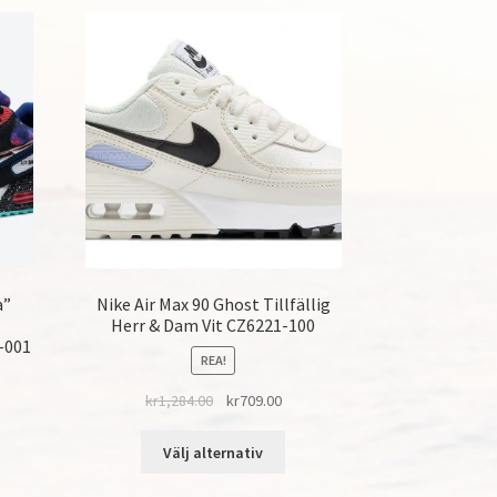
a”
Nike Air Max 90 Ghost Tillfällig
Herr & Dam Vit CZ6221-100
-001
REA!
kr
1,284.00
kr
709.00
Välj alternativ