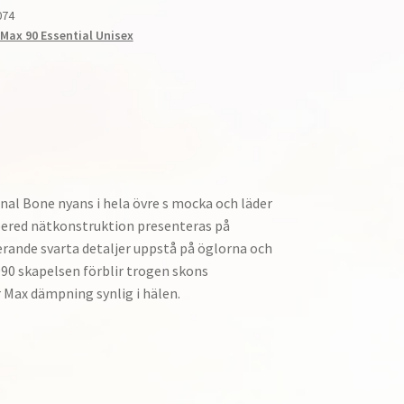
074
 Max 90 Essential Unisex
Ren
tonal Bone nyans i hela övre s mocka och läder
eered nätkonstruktion presenteras på
rande svarta detaljer uppstå på öglorna och
990 skapelsen förblir trogen skons
 Max dämpning synlig i hälen.