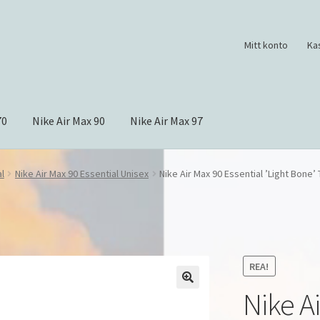
Mitt konto
Ka
70
Nike Air Max 90
Nike Air Max 97
al
Nike Air Max 90 Essential Unisex
Nike Air Max 90 Essential ’Light Bone’
REA!
Nike Ai
🔍