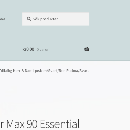
Sök
S
ssa
efter:
ö
k
kr
0.00
0 varor
 Tillfällig Herr & Dam Ljusben/Svart/Ren Platina/Svart
r Max 90 Essential