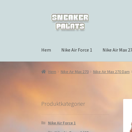
Hoppa
Hoppa
till
till
navigering
innehåll
Hem
Nike Air Force 1
Nike Air Max 2
Hem
Nike Air Max 270
Nike Air Max 270 Dam
Produktkategorier
Nike Air Force 1