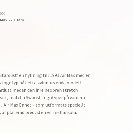
600
r Max 270 Dam
tardust’ en hyllning till 1991 Air Max med en
v logotyp på detta kvinnors enda modell.
tardust medan den inre neopren stretch
 svart, matcha Swoosh logotyper på vardera
ull. Air Max Enhet – som utformats speciellt
s är placerad bredvid en vit mellansula.