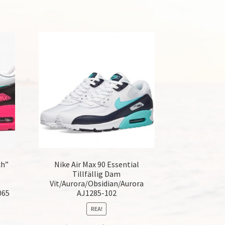
ch”
Nike Air Max 90 Essential
Tillfällig Dam
Vit/Aurora/Obsidian/Aurora
065
AJ1285-102
REA!