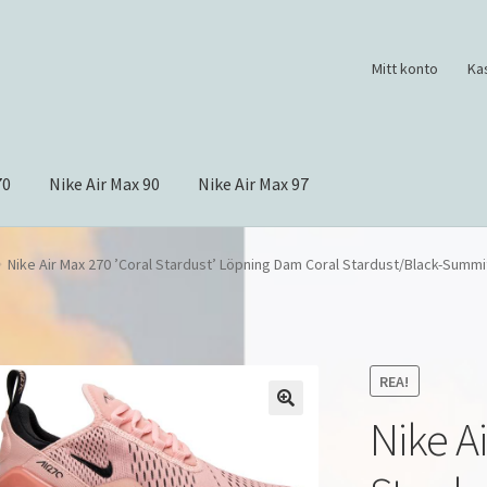
Mitt konto
Ka
70
Nike Air Max 90
Nike Air Max 97
Nike Air Max 270 ’Coral Stardust’ Löpning Dam Coral Stardust/Black-Summ
REA!
Nike Ai
🔍