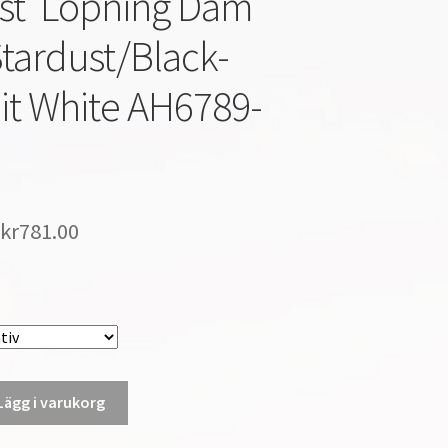
st’ Löpning Dam
Stardust/Black-
t White AH6789-
kr
781.00
Lägg i varukorg