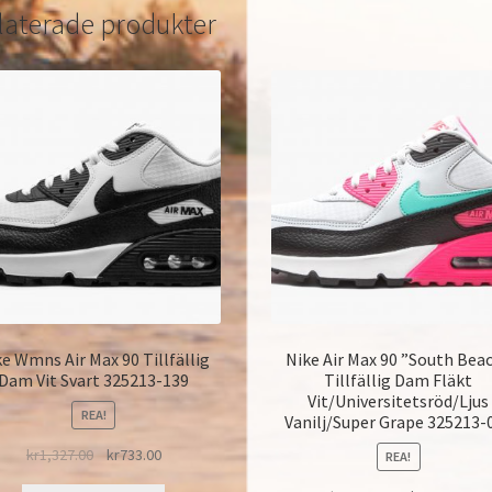
laterade produkter
e Wmns Air Max 90 Tillfällig
Nike Air Max 90 ”South Bea
Dam Vit Svart 325213-139
Tillfällig Dam Fläkt
Vit/Universitetsröd/Ljus
REA!
Vanilj/Super Grape 325213-
kr
1,327.00
kr
733.00
REA!