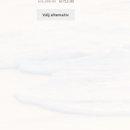
kr
1,288.00
kr
711.00
Välj alternativ