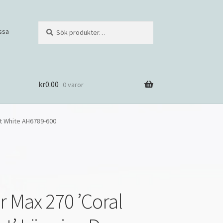
Sök
S
ssa
efter:
ö
k
kr
0.00
0 varor
it White AH6789-600
r Max 270 ’Coral