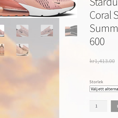
Stardu
Coral 
Summi
600
kr
1,413.00
Storlek
Nike
Air
Max