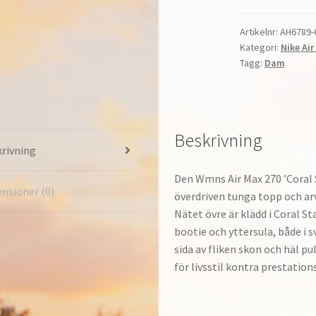
270
'Coral
Artikelnr:
AH6789-
Kategori:
Nike Ai
Stardust'
Tagg:
Dam
Löpning
Dam
Coral
Stardust/Black-
Beskrivning
Summit
rivning
White
AH6789-
Den Wmns Air Max 270 ’Coral S
600
nsioner (0)
överdriven tunga topp och ar
mängd
Nätet övre är klädd i Coral S
bootie och yttersula, både i
sida av fliken skon och häl p
för livsstil kontra prestation