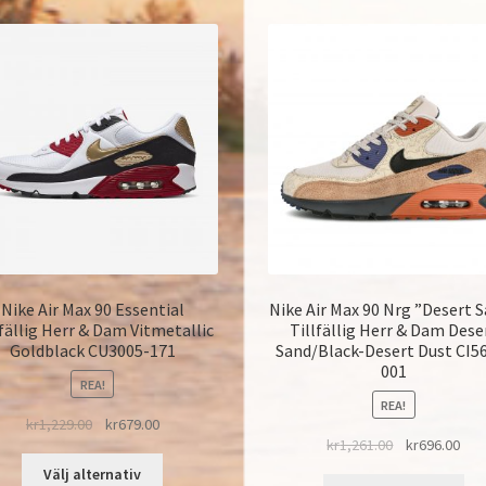
Nike Air Max 90 Essential
Nike Air Max 90 Nrg ”Desert 
lfällig Herr & Dam Vitmetallic
Tillfällig Herr & Dam Dese
Goldblack CU3005-171
Sand/Black-Desert Dust CI5
001
REA!
REA!
kr
1,229.00
kr
679.00
kr
1,261.00
kr
696.00
Välj alternativ