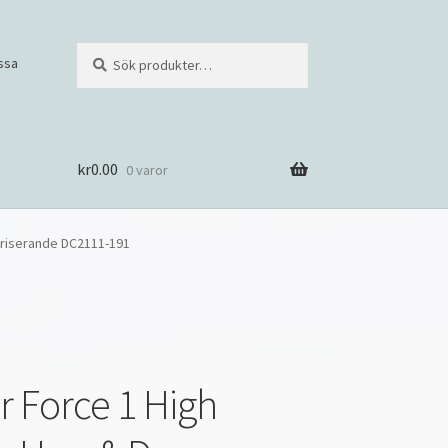
Sök
S
ssa
efter:
ö
k
kr
0.00
0 varor
t/Iriserande DC2111-191
r Force 1 High