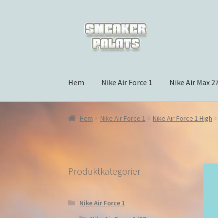
Hoppa
Hoppa
till
till
navigering
innehåll
Hem
Nike Air Force 1
Nike Air Max 2
Hem
Nike Air Force 1
Nike Air Force 1 High
Produktkategorier
Nike Air Force 1