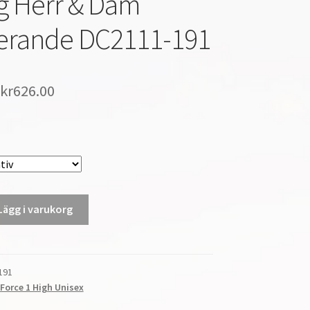
lig Herr & Dam
iserande DC2111-191
kr
626.00
Lägg i varukorg
191
 Force 1 High Unisex