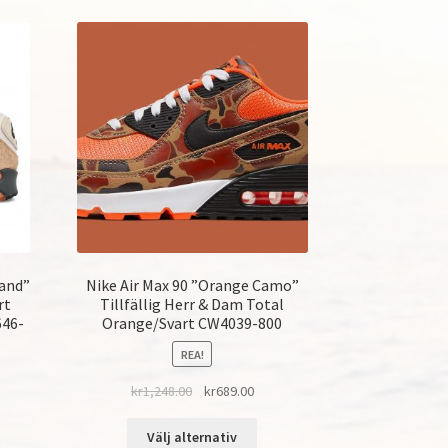
Sand”
Nike Air Max 90 ”Orange Camo”
rt
Tillfällig Herr & Dam Total
646-
Orange/Svart CW4039-800
REA!
kr
1,248.00
kr
689.00
Välj alternativ