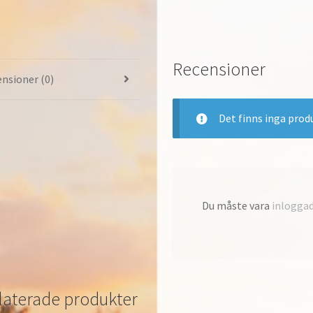
&
Dam
Vit/Iriserande
Recensioner
DC2111-
nsioner (0)
191
mängd
Det finns inga prod
Du måste vara
inlogga
laterade produkter