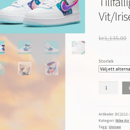
Tillfäl
Vit/Ir
kr
1,135.00
Storlek
Nike
Air
Force
1
High
Artikelnr:
DC2111-
Kategori:
Nike Air
Tillfällig
Tagg:
Unisex
Herr