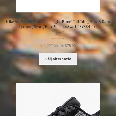
Nike Air Max 90 Essential ’Light Bone’ Tillfällig Herr & Dam
Ljusben/Svart/Ren Platina/Svart 437384-074
REA!
kr
1,227.00
kr
678.00
Välj alternativ