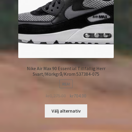
Nike Air Max 90 Essential Tillfällig Herr
Svart/Mörkgrå/Krom 537384-075
REA!
kr
1,275.00
kr
704.00
Välj alternativ