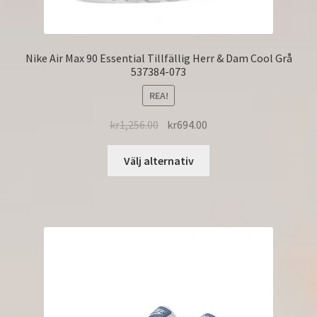
Nike Air Max 90 Essential Tillfällig Herr & Dam Cool Grå
537384-073
REA!
kr
1,256.00
kr
694.00
Välj alternativ