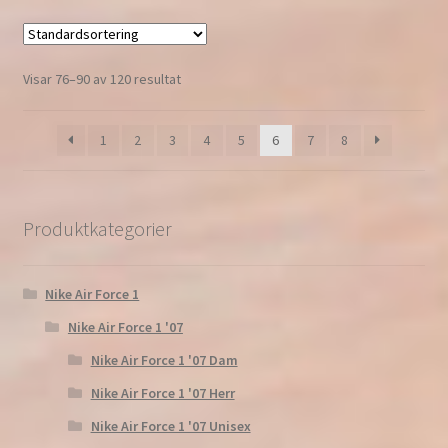
Visar 76–90 av 120 resultat
1
2
3
4
5
6
7
8
Produktkategorier
Nike Air Force 1
Nike Air Force 1 '07
Nike Air Force 1 '07 Dam
Nike Air Force 1 '07 Herr
Nike Air Force 1 '07 Unisex