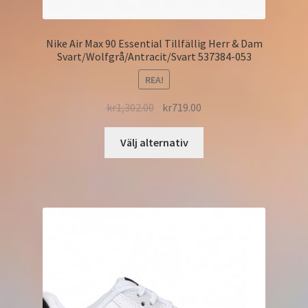
Nike Air Max 90 Essential Tillfällig Herr & Dam
Svart/Wolfgrå/Antracit/Svart 537384-053
REA!
kr
1,302.00
kr
719.00
Välj alternativ