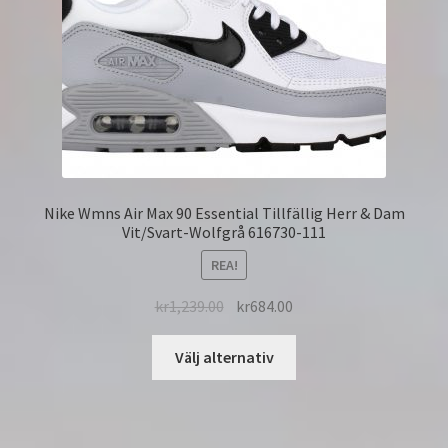
Nike Wmns Air Max 90 Essential Tillfällig Herr & Dam
Vit/Svart-Wolfgrå 616730-111
REA!
kr
1,239.00
kr
684.00
Välj alternativ