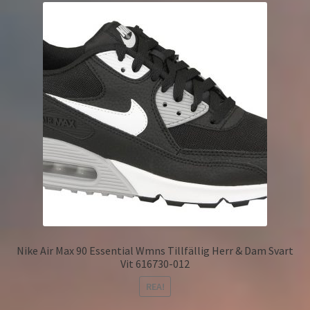
Nike Air Max 90 Essential Wmns Tillfällig Herr & Dam Svart
Vit 616730-012
REA!