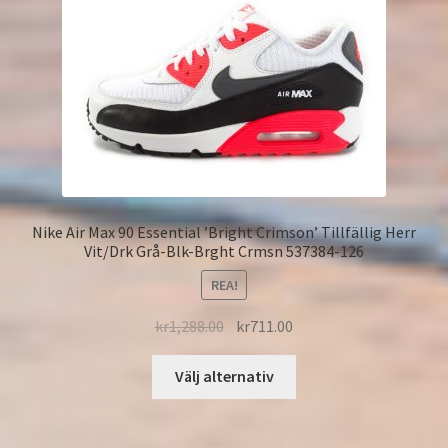
Nike Air Max 90 Essential ’Bright Crimson’ Tillfällig Herr
Vit/Drk Grå-Blk-Brght Crmsn 537384-126
REA!
kr
1,288.00
kr
711.00
Välj alternativ