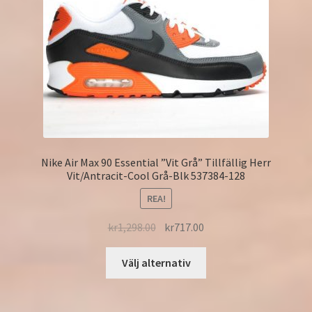
Nike Air Max 90 Essential ”Vit Grå” Tillfällig Herr
Vit/Antracit-Cool Grå-Blk 537384-128
REA!
kr
1,298.00
kr
717.00
Välj alternativ