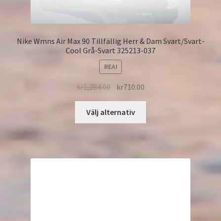
Nike Wmns Air Max 90 Tillfällig Herr & Dam Svart/Svart-
Cool Grå-Svart 325213-037
REA!
kr
1,284.00
kr
710.00
Välj alternativ