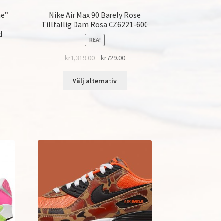
ne”
Nike Air Max 90 Barely Rose
Tillfällig Dam Rosa CZ6221-600
d
REA!
kr
1,319.00
kr
729.00
Välj alternativ