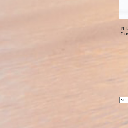
Nik
Dam