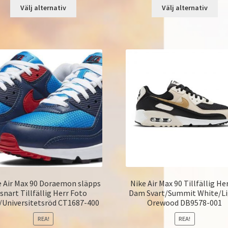
Välj alternativ
Välj alternativ
e Air Max 90 Doraemon släpps
Nike Air Max 90 Tillfällig He
snart Tillfällig Herr Foto
Dam Svart/Summit White/L
/Universitetsröd CT1687-400
Orewood DB9578-001
REA!
REA!