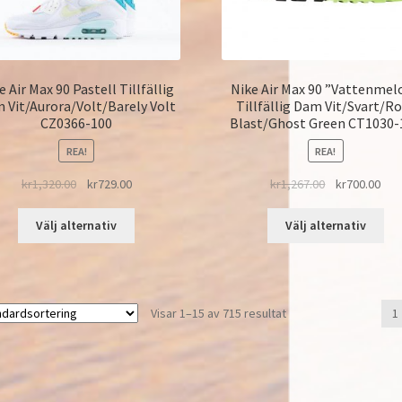
e Air Max 90 Pastell Tillfällig
Nike Air Max 90 ”Vattenmel
 Vit/Aurora/Volt/Barely Volt
Tillfällig Dam Vit/Svart/R
CZ0366-100
Blast/Ghost Green CT1030-
REA!
REA!
kr
1,320.00
kr
729.00
kr
1,267.00
kr
700.00
Välj alternativ
Välj alternativ
Visar 1–15 av 715 resultat
1