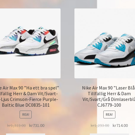
e Air Max 90 ”Ha ett bra spel”
Nike Air Max 90 ”Laser Blå
lfällig Herr & Dam Vit/Svart-
Tillfällig Herr & Dam
-Ljus Crimson-Fierce Purple-
Vit/Svart/Grå Dimlaserbl
Baltic Blue DC0835-101
CJ6779-100
REA!
REA!
kr
1,323.00
kr
731.00
kr
1,293.00
kr
714.00