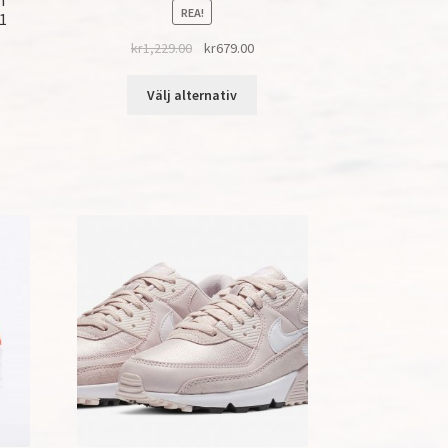
REA!
1
kr
1,229.00
kr
679.00
Välj alternativ