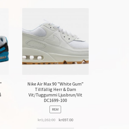
”
Nike Air Max 90 ”White Gum”
Tillfällig Herr & Dam
å
Vit/Tuggummi Ljusbrun/Vit
DC1699-100
REA!
kr
1,262.00
kr
697.00