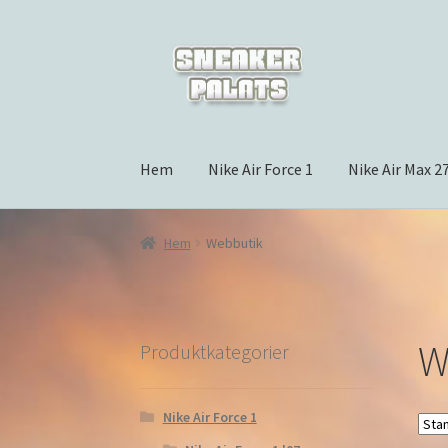
Hoppa
Hoppa
till
till
navigering
innehåll
Hem
Nike Air Force 1
Nike Air Max 2
Hem
Webbutik
W
Produktkategorier
Nike Air Force 1