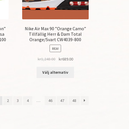
on”
Nike Air Max 90 ”Orange Camo”
osa
Tillfällig Herr & Dam Total
100
Orange/Svart CW4039-800
REA!
kr
1,248.00
kr
689.00
Välj alternativ
2
3
4
…
46
47
48