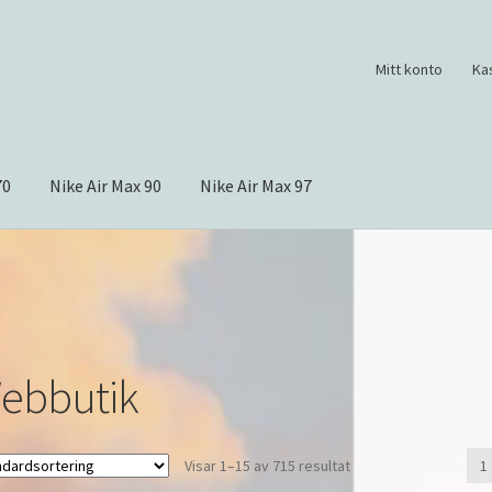
Mitt konto
Ka
70
Nike Air Max 90
Nike Air Max 97
ebbutik
Visar 1–15 av 715 resultat
1