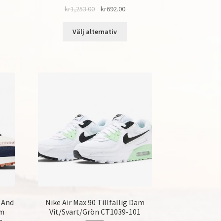
kr
1,253.00
kr
692.00
Välj alternativ
 And
Nike Air Max 90 Tillfällig Dam
am
Vit/Svart/Grön CT1039-101
m