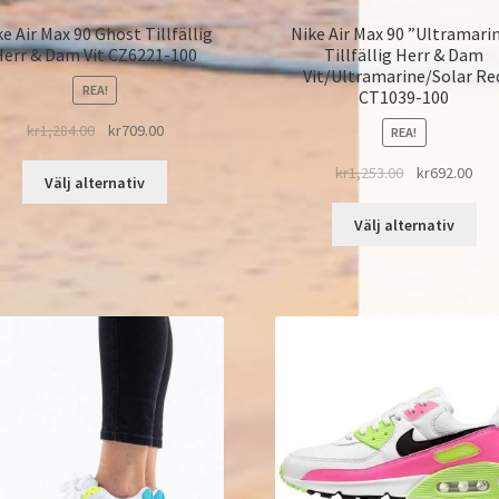
e Air Max 90 Ghost Tillfällig
Nike Air Max 90 ”Ultramari
Herr & Dam Vit CZ6221-100
Tillfällig Herr & Dam
Vit/Ultramarine/Solar Re
REA!
CT1039-100
kr
1,284.00
kr
709.00
REA!
kr
1,253.00
kr
692.00
Välj alternativ
Välj alternativ