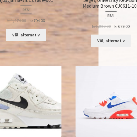
Medium Brown CJ0611-10
REA!
REA!
kr
1,274.00
kr
704.00
kr
1,229.00
kr
679.00
Välj alternativ
Välj alternativ