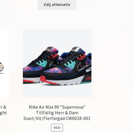
Välj alternativ
rr &
Nike Air Max 90 ”Supernova”
ight
Tillfällig Herr & Dam
Svart/Vit/Flerfärgad CW6018-001
REA!