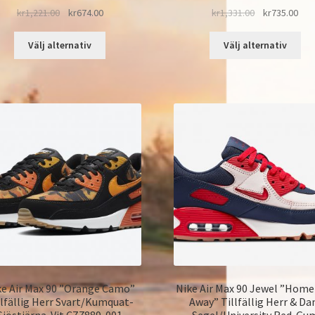
kr
1,221.00
kr
674.00
kr
1,331.00
kr
735.00
Välj alternativ
Välj alternativ
ke Air Max 90 ”Orange Camo”
Nike Air Max 90 Jewel ”Home
llfällig Herr Svart/Kumquat-
Away” Tillfällig Herr & D
Sjöstjärna-Vit CZ7889-001
Segel/University Red-Gu